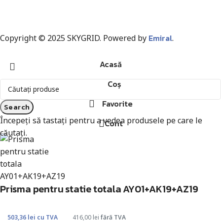
Emiral
Copyright © 2025 SKYGRID. Powered by
.
Acasă
Coș
Favorite
Search
Începeți să tastați pentru a vedea produsele pe care le
Cont
căutați.
Prisma pentru statie totala AY01+AK19+AZ19
503,36
lei
cu TVA
416,00
lei
fără TVA