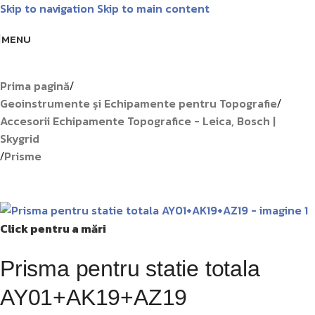
Skip to navigation
Skip to main content
Livrare GRATUITĂ pentru comenzile de peste 1000 lei!
Matrice
MENU
Prima pagină
/
Geoinstrumente și Echipamente pentru Topografie
/
Accesorii Echipamente Topografice - Leica, Bosch |
Skygrid
Prisme
/
Click pentru a mări
Prisma pentru statie totala
AY01+AK19+AZ19