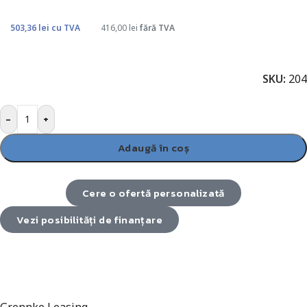
503,36
lei
cu TVA
416,00
lei
fără TVA
SKU:
204
-
+
Adaugă în coș
Cere o ofertă personalizată
Vezi posibilități de finanțare
Grennke Leasing